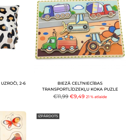
UZROČI, 2-6
BIEZĀ CELTNIECĪBAS
TRANSPORTLĪDZEKĻU KOKA PUZLE
Parastā
€11,99
€9,49
21 % atlaide
cena
IZPĀRDOTS