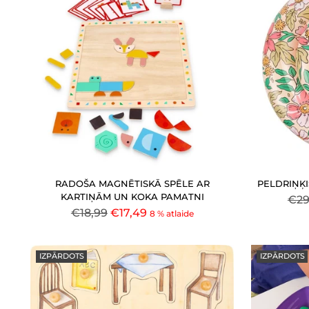
RADOŠA MAGNĒTISKĀ SPĒLE AR
PELDRIŅĶIS
KARTIŅĀM UN KOKA PAMATNI
Par
€29
Parastā
€18,99
€17,49
8 % atlaide
cen
cena
IZPĀRDOTS
IZPĀRDOTS