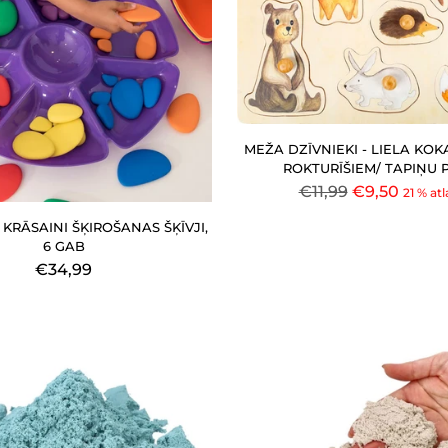
MEŽA DZĪVNIEKI - LIELA KOK
ROKTURĪŠIEM/ TAPIŅU 
Parastā
€11,99
€9,50
21 % atl
cena
I KRĀSAINI ŠĶIROŠANAS ŠĶĪVJI,
6 GAB
€34,99