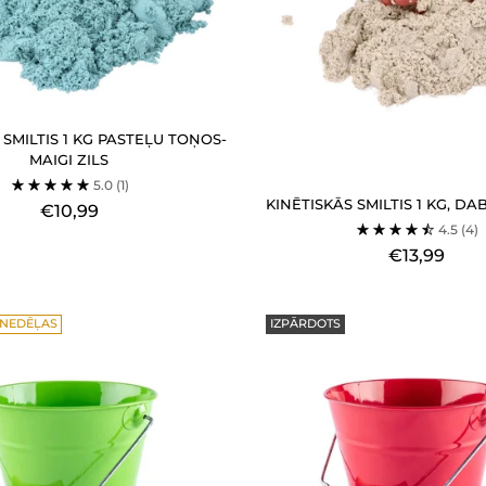
 SMILTIS 1 KG PASTEĻU TOŅOS-
MAIGI ZILS
5.0
(1)
KINĒTISKĀS SMILTIS 1 KG, D
€10,99
4.5
(4)
€13,99
2 NEDĒĻAS
IZPĀRDOTS