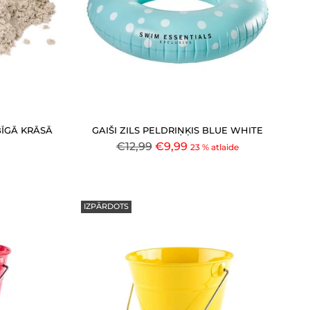
ABĪGĀ KRĀSĀ
GAIŠI ZILS PELDRIŅĶIS BLUE WHITE
Parastā
€12,99
€9,99
23 % atlaide
cena
IZPĀRDOTS