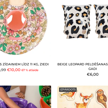
 ZĪDAIŅIEM LĪDZ 11 KG, ZIEDI
BEIGE LEOPARD PELDĒŠANAS 
GADI
astā
,99
€10,00
67 % atlaide
€6,00
a
IZPĀRDOTS