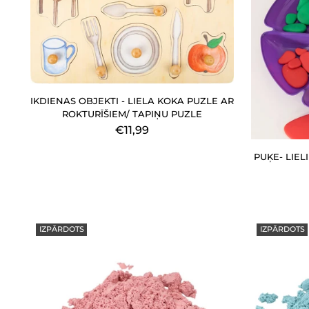
IKDIENAS OBJEKTI - LIELA KOKA PUZLE AR
ROKTURĪŠIEM/ TAPIŅU PUZLE
€11,99
PUĶE- LIEL
IZPĀRDOTS
IZPĀRDOTS