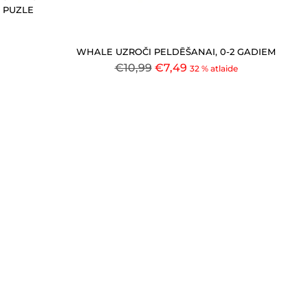
U PUZLE
WHALE UZROČI PELDĒŠANAI, 0-2 GADIEM
Parastā
€10,99
€7,49
32 % atlaide
cena