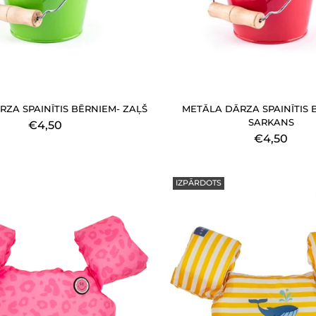
ZA SPAINĪTIS BĒRNIEM- ZAĻŠ
METĀLA DĀRZA SPAINĪTIS 
SARKANS
€4,50
€4,50
IZPĀRDOTS