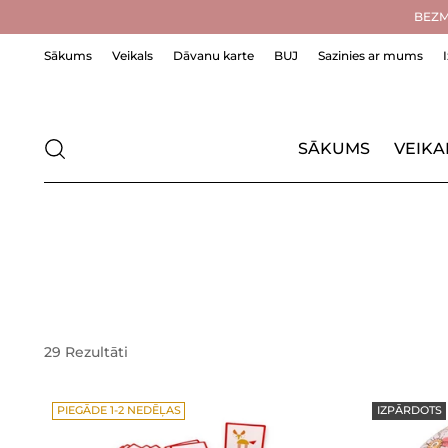
BEZMA
Sākums
Veikals
Dāvanu karte
BUJ
Sazinies ar mums
SĀKUMS
VEIKA
29 Rezultāti
PIEGĀDE 1-2 NEDĒĻAS
IZPĀRDOTS