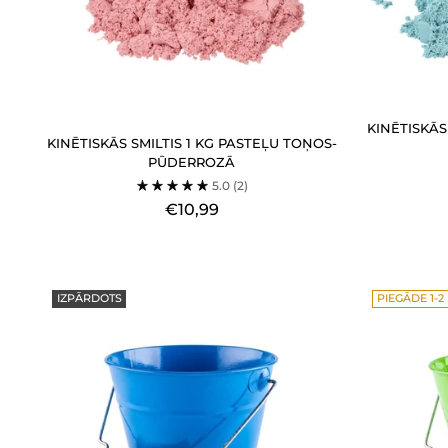
KINĒTISKĀS
KINĒTISKĀS SMILTIS 1 KG PASTEĻU TOŅOS-
PŪDERROZĀ
5.0
(2)
€10,99
IZPĀRDOTS
PIEGĀDE 1-