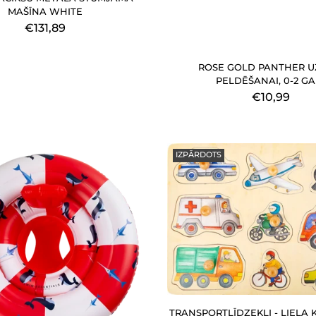
MAŠĪNA WHITE
€131,89
ROSE GOLD PANTHER U
PELDĒŠANAI, 0-2 GA
€10,99
IZPĀRDOTS
TRANSPORTLĪDZEKĻI - LIELA