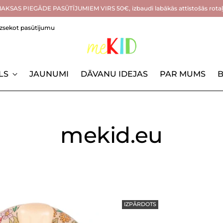
KSAS PIEGĀDE PASŪTĪJUMIEM VIRS 50€, izbaudi labākās attīstošās rotaļl
Izsekot pasūtījumu
LS
JAUNUMI
DĀVANU IDEJAS
PAR MUMS
B
mekid.eu
IZPĀRDOTS