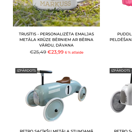
TRUSĪTIS - PERSONALIZĒTA EMALJAS
PUDDL
METĀLA KRŪZE BĒRNIEM AR BĒRNA
PELDĒŠANA
VĀRDU, DĀVANA
Parastā
€25,49
€23,99
6 % atlaide
cena
IZPĀRDOTS
IZPĀRDOTS
RETRO SACĪKŠU METĀLA STUMJAMĀ
RETRO S