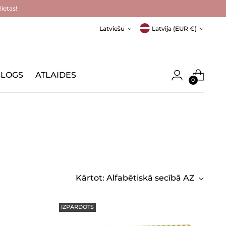
ietas!
Valoda
Valūta
Latviešu
Latvija (EUR €)
LOGS
ATLAIDES
0
Kārtot: Alfabētiskā secībā AZ
IZPĀRDOTS