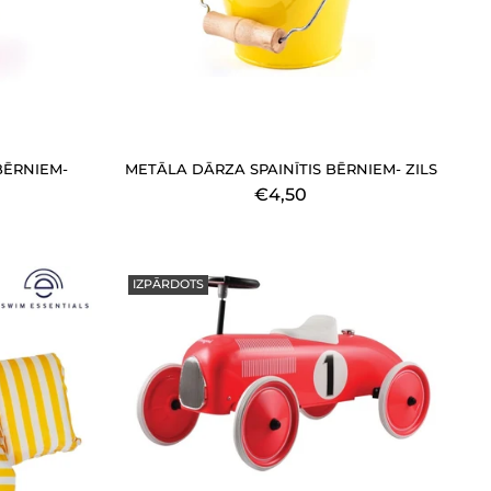
BĒRNIEM-
METĀLA DĀRZA SPAINĪTIS BĒRNIEM- ZILS
€4,50
IZPĀRDOTS