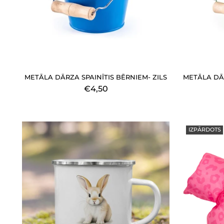
METĀLA DĀRZA SPAINĪTIS BĒRNIEM- ZILS
METĀLA DĀR
€4,50
IZPĀRDOTS