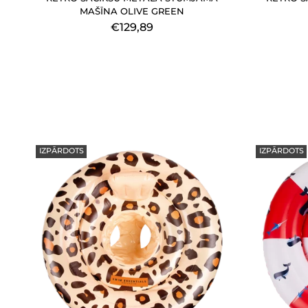
MAŠĪNA OLIVE GREEN
€129,89
IZPĀRDOTS
IZPĀRDOTS