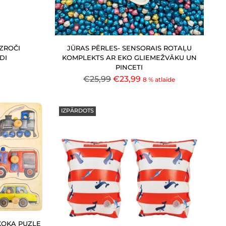
ZROČI
JŪRAS PĒRLES- SENSORAIS ROTAĻU
DI
KOMPLEKTS AR EKO GLIEMEŽVĀKU UN
PINCETI
Parastā
€25,99
€23,99
8 % atlaide
cena
IZPĀRDOTS
 KOKA PUZLE