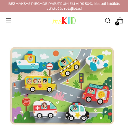
BEZMAKSAS PIEGĀDE PASŪTĪJUMIEM VIRS 50€, izbaudi labākās
attīstošās rotaļlietas!
0