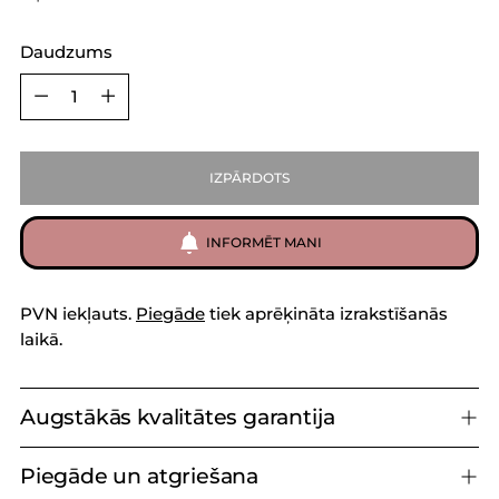
Daudzums
Daudzums
IZPĀRDOTS
INFORMĒT MANI
PVN iekļauts.
Piegāde
tiek aprēķināta izrakstīšanās
laikā.
Augstākās kvalitātes garantija
Piegāde un atgriešana