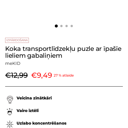
IZPĀRDOŠANA
Koka transportlīdzekļu puzle ar īpašīe
lieliem gabaliņiem
meKID
Parastā
€12,99
€9,49
27 % atlaide
cena
Veicina zinātkāri
Vairo iztēli
Uzlabo koncentrēšanos