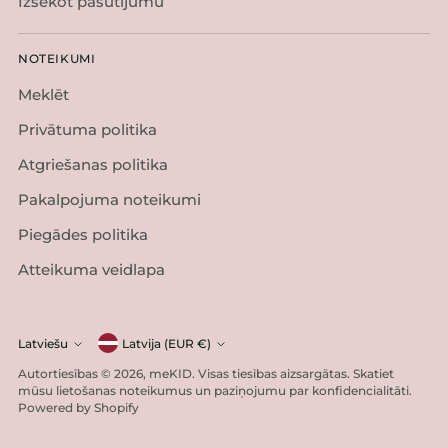
Izsekot pasūtījumu
NOTEIKUMI
Meklēt
Privātuma politika
Atgriešanas politika
Pakalpojuma noteikumi
Piegādes politika
Atteikuma veidlapa
Valūta
Latviešu
Latvija (EUR €)
Valoda
Autortiesības © 2026,
meKID
. Visas tiesības aizsargātas. Skatiet
mūsu lietošanas noteikumus un paziņojumu par konfidencialitāti.
Powered by Shopify