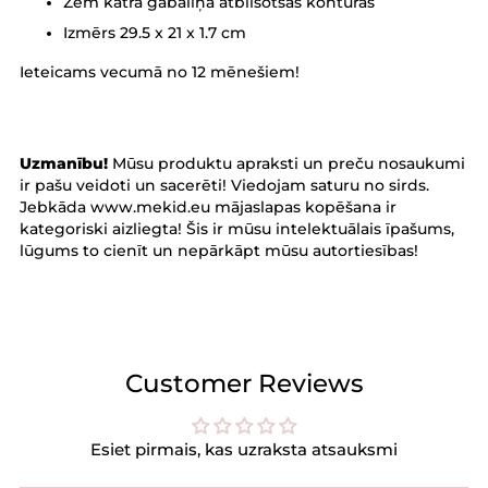
Zem katra gabaliņa atbilsotšās kontūras
Izmērs 29.5 x 21 x 1.7 cm
Ieteicams vecumā no 12 mēnešiem!
Uzmanību!
Mūsu produktu apraksti un preču nosaukumi
ir pašu veidoti un sacerēti! Viedojam saturu no sirds.
Jebkāda www.mekid.eu mājaslapas kopēšana ir
kategoriski aizliegta! Šis ir mūsu intelektuālais īpašums,
lūgums to cienīt un nepārkāpt mūsu autortiesības!
Customer Reviews
Esiet pirmais, kas uzraksta atsauksmi