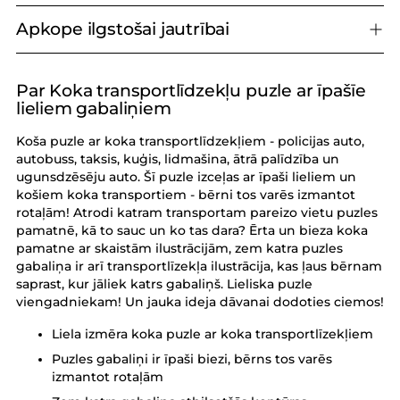
Apkope ilgstošai jautrībai
Par Koka transportlīdzekļu puzle ar īpašīe
Produkta
lieliem gabaliņiem
pievienošana
grozam
Koša puzle ar koka transportlīdzekļiem - policijas auto,
autobuss, taksis, kuģis, lidmašina, ātrā palīdzība un
ugunsdzēsēju auto. Šī puzle izceļas ar īpaši lieliem un
košiem koka transportiem - bērni tos varēs izmantot
rotaļām! Atrodi katram transportam pareizo vietu puzles
pamatnē, kā to sauc un ko tas dara? Ērta un bieza koka
pamatne ar skaistām ilustrācijām, zem katra puzles
gabaliņa ir arī transportlīzekļa ilustrācija, kas ļaus bērnam
saprast, kur jāliek katrs gabaliņš. Lieliska puzle
viengadniekam! Un jauka ideja dāvanai dodoties ciemos!
Liela izmēra koka puzle ar koka transportlīzekļiem
Puzles gabaliņi ir īpaši biezi, bērns tos varēs
izmantot rotaļām