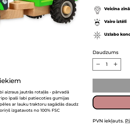
Veicina zinā
Vairo iztēli
Uzlabo kon
Daudzums
Daudzums
niekiem
i aizraus jautrās rotaļās - pārvadā
ripo īpaši labi patiecoties gumijas
pēles ar lauku traktoru sagādās daudz
ktoriņš izgatavots no 100% FSC
PVN iekļauts.
P