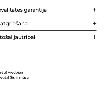
valitātes garantija
atgriešana
ošai jautrībai
rēti! Viedojam
egta! Šis ir mūsu