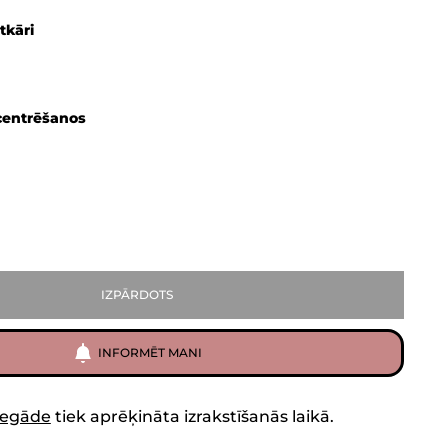
tkāri
centrēšanos
IZPĀRDOTS
INFORMĒT MANI
iegāde
tiek aprēķināta izrakstīšanās laikā.