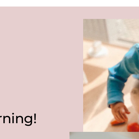
rning!