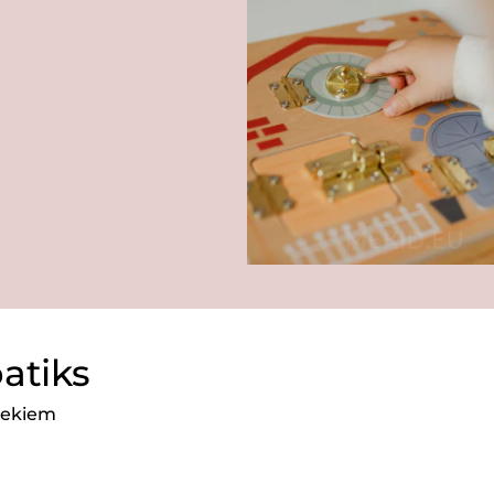
patiks
niekiem