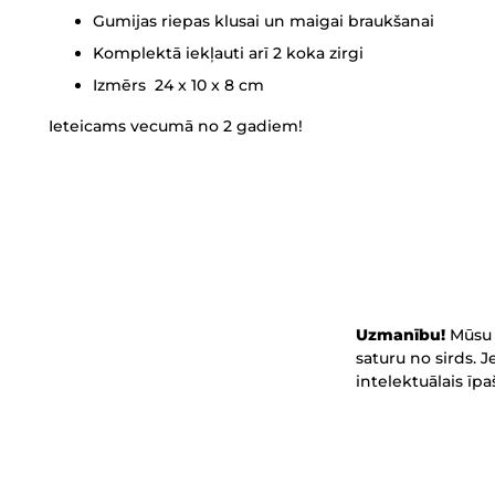
Gumijas riepas klusai un maigai braukšanai
Komplektā iekļauti arī 2 koka zirgi
Izmērs
24 x 10 x 8 cm
Ieteicams vecumā no 2 gadiem!
Uzmanību!
Mūsu 
saturu no sirds. 
intelektuālais īp