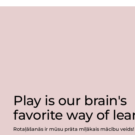
Play is our brain's
favorite way of lea
Rotaļāšanās ir mūsu prāta mīļākais mācību veids!