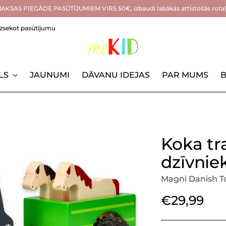
KSAS PIEGĀDE PASŪTĪJUMIEM VIRS 50€, izbaudi labākās attīstošās rotaļl
Izsekot pasūtījumu
LS
JAUNUMI
DĀVANU IDEJAS
PAR MUMS
B
Koka tr
dzīvnie
Magni Danish T
Parastā
€29,99
cena