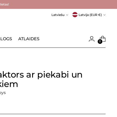
ietas!
Valoda
Valūta
Latviešu
Latvija (EUR €)
LOGS
ATLAIDES
0
aktors ar piekabi un
kiem
oys