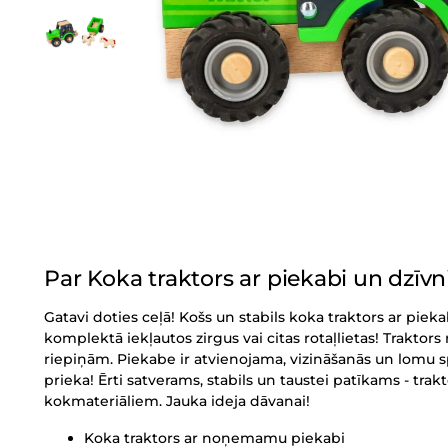
Par Koka traktors ar piekabi un dzīv
Gatavi doties ceļā! Košs un stabils koka traktors ar piekab
komplektā iekļautos zirgus vai citas rotaļlietas! Traktors 
riepiņām. Piekabe ir atvienojama, vizināšanās un lomu s
prieka! Ērti satverams, stabils un taustei patīkams - tra
kokmateriāliem. Jauka ideja dāvanai!
Koka traktors ar noņemamu piekabi