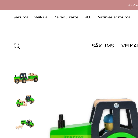
BEZMA
Sākums
Veikals
Dāvanu karte
BUJ
Sazinies ar mums
SĀKUMS
VEIKA