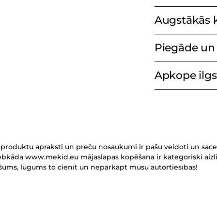
Augstākās k
Piegāde un 
Apkope ilgst
Produkta
pievienošana
grozam
produktu apraksti un preču nosaukumi ir pašu veidoti un sace
Jebkāda www.mekid.eu mājaslapas kopēšana ir kategoriski aizli
ašums, lūgums to cienīt un nepārkāpt mūsu autortiesības!