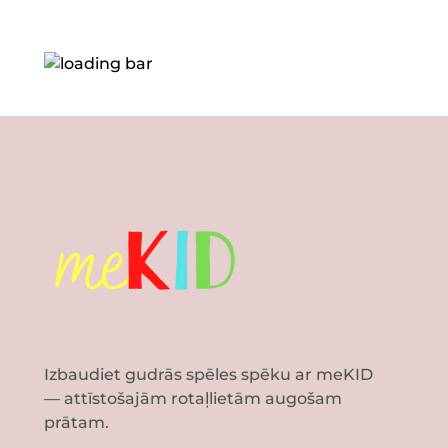
Izbaudiet gudrās spēles spēku ar meKID
— attīstošajām rotaļlietām augošam
prātam.