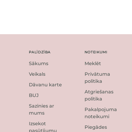
PALĪDZĪBA
NOTEIKUMI
Sākums
Meklēt
Veikals
Privātuma
politika
Dāvanu karte
Atgriešanas
BUJ
politika
Sazinies ar
Pakalpojuma
mums
noteikumi
Izsekot
Piegādes
pasūtījumu