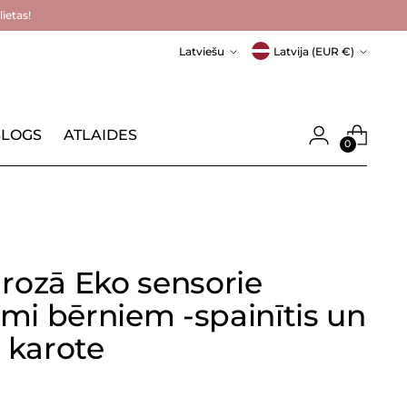
ietas!
Valoda
Valūta
Latviešu
Latvija (EUR €)
LOGS
ATLAIDES
0
 rozā Eko sensorie
mi bērniem -spainītis un
 karote