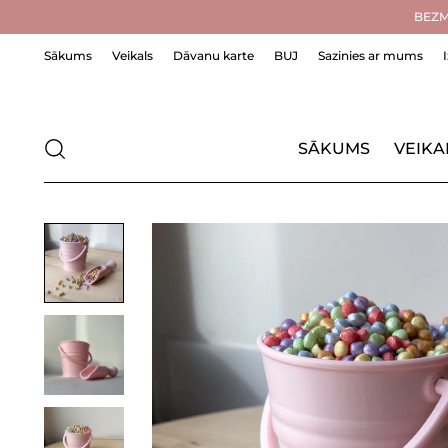
BEZMA
Sākums
Veikals
Dāvanu karte
BUJ
Sazinies ar mums
SĀKUMS
VEIKA