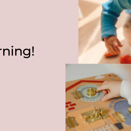
rning!