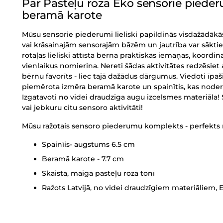
Par Pasteļu rozā Eko sensorie pieder
beramā karote
Mūsu sensorie piederumi lieliski papildinās visdažādākā
vai krāsainajām sensorajām bāzēm un jautrība var sāktie
rotaļas lieliski attīsta bērna praktiskās iemaņas, koordin
vienlaikus nomierina. Nereti šādas aktivitātes redzēsiet 
bērnu favorīts - liec tajā dažādus dārgumus. Viedoti īp
piemērota izmēra beramā karote un spainītis, kas noderē
Izgatavoti no videi draudzīga augu izcelsmes materiāla! 
vai jebkuru citu sensoro aktivitāti!
Mūsu ražotais sensoro piederumu komplekts - perfekts
Spainīis- augstums 6.5 cm
Beramā karote - 7.7 cm
Skaistā, maigā pasteļu rozā tonī
Ražots Latvijā, no videi draudzīgiem materiāliem, 