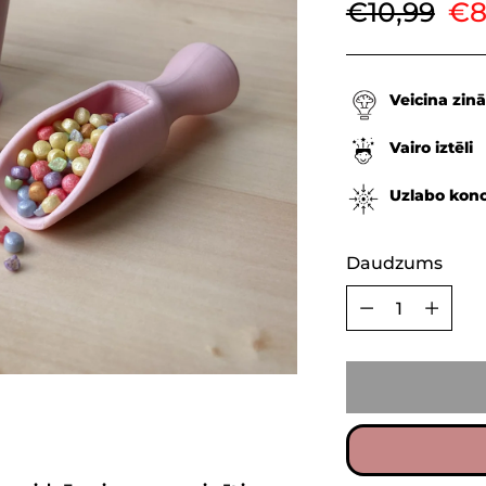
Parastā
€10,99
€8
cena
Veicina zinā
Vairo iztēli
Uzlabo kon
Daudzums
Daudzums