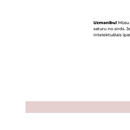
Uzmanību!
Mūsu 
saturu no sirds. 
intelektuālais īp