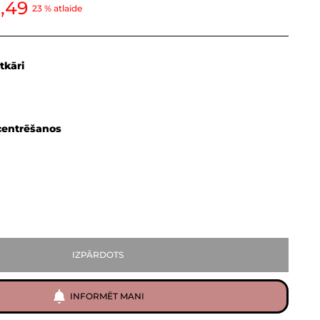
,49
23 % atlaide
tkāri
centrēšanos
IZPĀRDOTS
INFORMĒT MANI