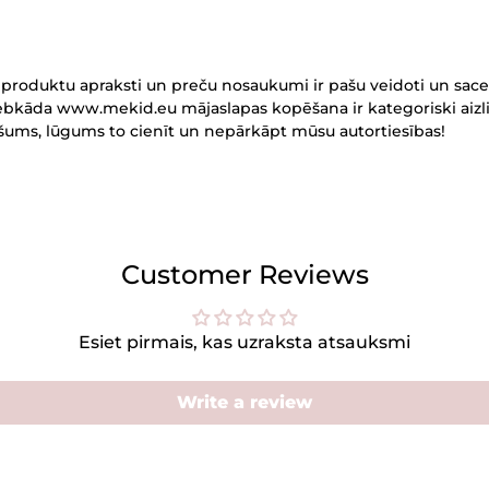
produktu apraksti un preču nosaukumi ir pašu veidoti un sace
Jebkāda www.mekid.eu mājaslapas kopēšana ir kategoriski aizli
ašums, lūgums to cienīt un nepārkāpt mūsu autortiesības!
Customer Reviews
Esiet pirmais, kas uzraksta atsauksmi
Write a review