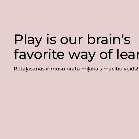
Play is our brain's
favorite way of lea
Rotaļāšanās ir mūsu prāta mīļākais mācību veids!