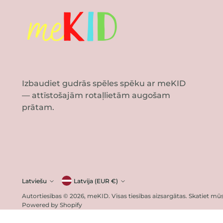
Izbaudiet gudrās spēles spēku ar meKID
— attīstošajām rotaļlietām augošam
prātam.
Valūta
Latviešu
Latvija (EUR €)
Valoda
Autortiesības © 2026,
meKID
. Visas tiesības aizsargātas. Skatiet 
Powered by Shopify