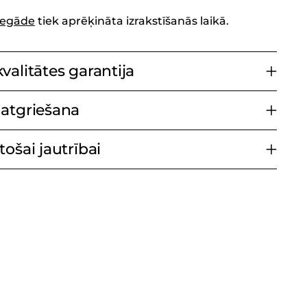
iegāde
tiek aprēķināta izrakstīšanās laikā.
valitātes garantija
atgriešana
ošai jautrībai