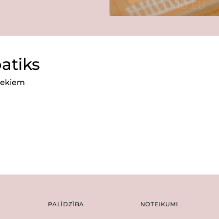
patiks
niekiem
PALĪDZĪBA
NOTEIKUMI