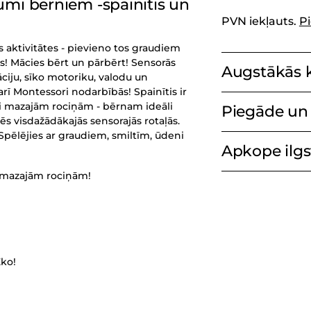
umi bērniem -spainītis un
PVN iekļauts.
P
s aktivitātes - pievieno tos graudiem
s! Mācies bērt un pārbērt! Sensorās
Augstākās k
āciju, sīko motoriku, valodu un
arī Montessori nodarbībās! Spainītis ir
aši mazajām rociņām - bērnam ideāli
Piegāde un 
s visdažādākajās sensorajās rotaļās.
Spēlējies ar graudiem, smiltīm, ūdeni
Apkope ilgst
 mazajām rociņām!
Produkta
pievienošana
grozam
Eko!