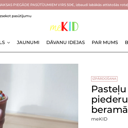
KSAS PIEGĀDE PASŪTĪJUMIEM VIRS 50€, izbaudi labākās attīstošās rotaļl
Izsekot pasūtījumu
LS
JAUNUMI
DĀVANU IDEJAS
PAR MUMS
B
IZPĀRDOŠANA
Pasteļu
piederu
beramā
meKID