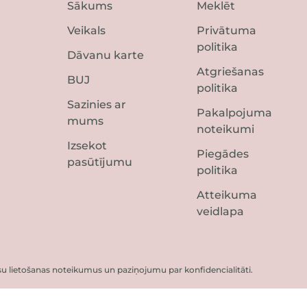
Sākums
Meklēt
Veikals
Privātuma
politika
Dāvanu karte
Atgriešanas
BUJ
politika
Sazinies ar
Pakalpojuma
mums
noteikumi
Izsekot
Piegādes
pasūtījumu
politika
Atteikuma
veidlapa
mūsu lietošanas noteikumus un paziņojumu par konfidencialitāti.