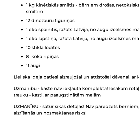
1 kg kinētiskās smiltis - bērniem drošas, netoksis
smiltīm
12 dinozauru figūriņas
1 eko spainītis, ražots Latvijā, no augu izcelsmes ma
1 eko lāpstiņa, ražota Latvijā, no augu izcelsmes ma
10 stikla lodītes
8 koka ripiņas
11 augi
Lieliska ideja patiesi aizraujošai un attīstošai dāvanai, a
Uzmanību - kaste nav iekļauta komplektā! Iesakām rot
trauku - kasti, ar paaugstinātām malām
UZMANĪBU - satur sīkas detaļas! Nav paredzēts bērniem,
aizrīšanās un nosmakšanas risks!