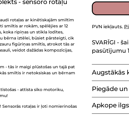
ekts - sensoro rotaļu
audi rotaļas ar kinētiskajām smiltīm
 smiltis ar rokām, spēlējies ar 12
PVN iekļauts.
P
 koka ripiņas un stikla lodītes,
u bērna iztēlei, būsiet pārsteigti, cik
SVARĪGI - šai
uru figūriņas smiltīs, atrokot tās ar
pasūtījumu 1
asauli, veidot dažādas kompozīcijas,
m - tās ir maigi plūstošas un tajā pat
Augstākās k
skās smiltis ir netoksiskas un bērnam
Piegāde un 
attīstošas - attīsta sīko motoriku,
šumu!
Apkope ilgst
! Sensorās rotaļas ir ļoti nomierinošas
Produkta