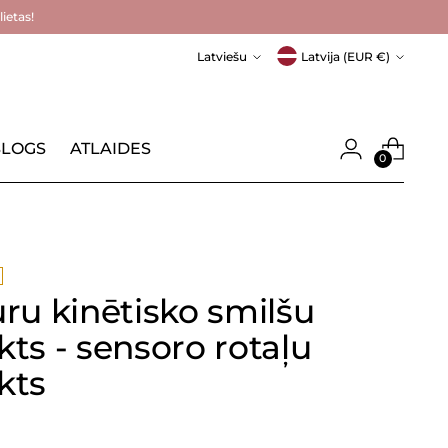
ietas!
Valoda
Valūta
Latviešu
Latvija (EUR €)
LOGS
ATLAIDES
0
ru kinētisko smilšu
ts - sensoro rotaļu
kts