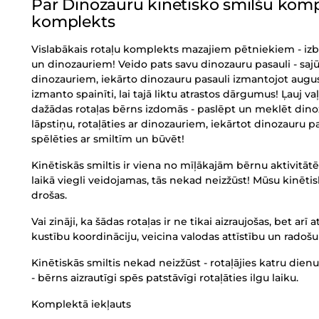
Par Dinozauru kinētisko smilšu kompl
komplekts
Vislabākais rotaļu komplekts mazajiem pētniekiem - izb
un dinozauriem! Veido pats savu dinozauru pasauli - sajūti
dinozauriem, iekārto dinozauru pasauli izmantojot augus,
izmanto spainīti, lai tajā liktu atrastos dārgumus! Ļauj vaļ
dažādas rotaļas bērns izdomās - paslēpt un meklēt dinoza
lāpstiņu, rotaļāties ar dinozauriem, iekārtot dinozauru p
spēlēties ar smiltīm un būvēt!
Kinētiskās smiltis ir viena no mīļākajām bērnu aktivitātē
laikā viegli veidojamas, tās nekad neizžūst! Mūsu kinēti
drošas.
Vai zināji, ka šādas rotaļas ir ne tikai aizraujošas, bet arī 
kustību koordināciju, veicina valodas attīstību un rado
Kinētiskās smiltis nekad neizžūst - rotaļājies katru dienu
- bērns aizrautīgi spēs patstāvīgi rotaļāties ilgu laiku.
Komplektā iekļauts