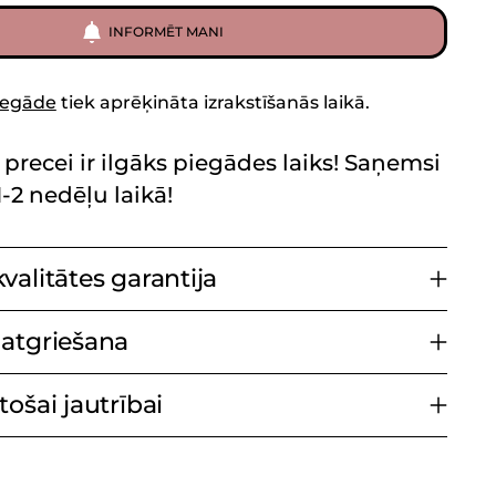
INFORMĒT MANI
iegāde
tiek aprēķināta izrakstīšanās laikā.
 precei ir ilgāks piegādes laiks! Saņemsi
-2 nedēļu laikā!
valitātes garantija
atgriešana
ošai jautrībai