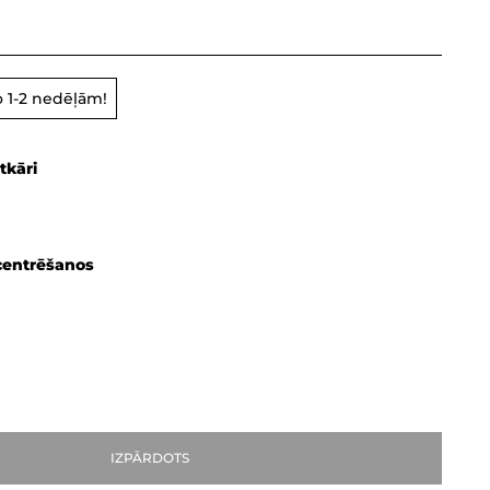
 1-2 nedēļām!
tkāri
centrēšanos
IZPĀRDOTS