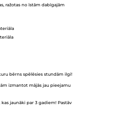
pievienošana
kas, ražotas no īstām dabīgajām
grozam
teriāla
teriāla
r kuru bērns spēlēsies stundām ilgi!
aļām izmantot mājās jau pieejamu
 kas jaunāki par 3 gadiem! Pastāv