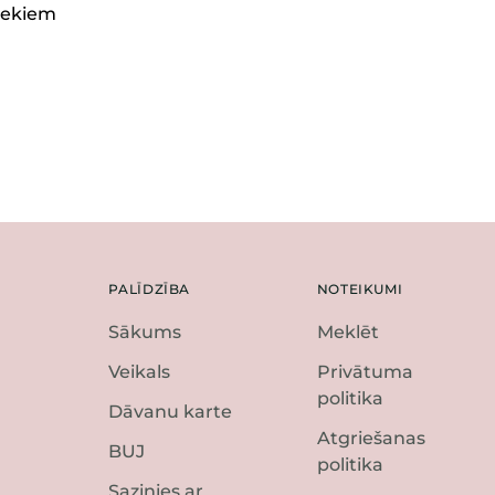
niekiem
PALĪDZĪBA
NOTEIKUMI
Sākums
Meklēt
Veikals
Privātuma
politika
Dāvanu karte
Atgriešanas
BUJ
politika
Sazinies ar