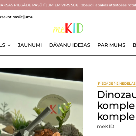
KSAS PIEGĀDE PASŪTĪJUMIEM VIRS 50€, izbaudi labākās attīstošās rotaļl
Izsekot pasūtījumu
LS
JAUNUMI
DĀVANU IDEJAS
PAR MUMS
B
PIEGĀDE 1-2 NEDĒĻAS
Dinozau
komplek
komple
meKID