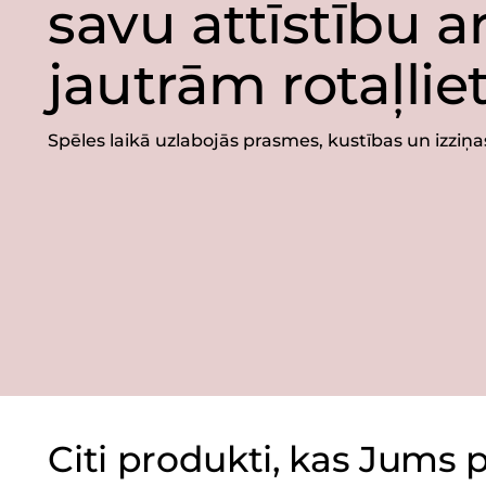
savu attīstību a
jautrām rotaļli
Spēles laikā uzlabojās prasmes, kustības un izziņa
Citi produkti, kas Jums 