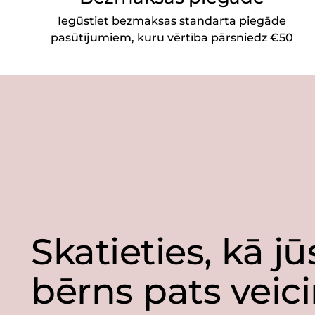
Iegūstiet bezmaksas standarta piegāde
pasūtījumiem, kuru vērtība pārsniedz €50
Skatieties, kā j
bērns pats veic