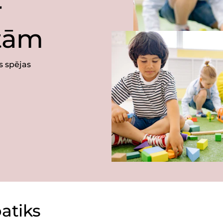
r
etām
s spējas
patiks