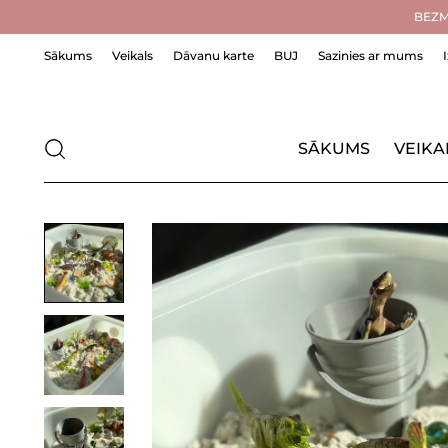
BEZMA
Sākums
Veikals
Dāvanu karte
BUJ
Sazinies ar mums
SĀKUMS
VEIKA