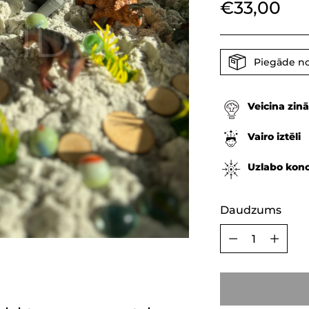
Parastā
€33,00
cena
Piegāde no
Veicina zinā
Vairo iztēli
Uzlabo kon
Daudzums
Daudzums