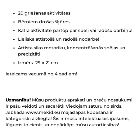
20 griešanas aktivitātes
Bērniem drošas šķēres
Katra aktivitāte pārtop par spēli vai radošu darbiņu!
Lieliska attīstošā un radošā nodarbe!
Attīsta sīko motoriku, koncentrēšanās spējas un
precizitāti
Izmērs
29 x 21 cm
Ieteicams vecumā no 4 gadiem!
Uzmanību!
Mūsu produktu apraksti un preču nosaukumi
ir pašu veidoti un sacerēti! Viedojam saturu no sirds.
Jebkāda www.mekid.eu mājaslapas kopēšana ir
kategoriski aizliegta! Šis ir mūsu intelektuālais īpašums,
lūgums to cienīt un nepārkāpt mūsu autortiesības!