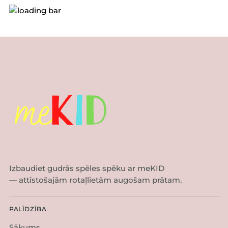
Izbaudiet gudrās spēles spēku ar meKID
— attīstošajām rotaļlietām augošam prātam.
PALĪDZĪBA
Sākums