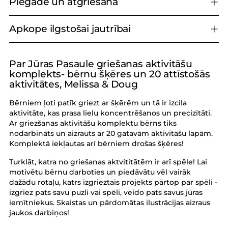
Piegāde un atgriešana
Apkope ilgstošai jautrībai
Par Jūras Pasaule griešanas aktivitāšu
Produkta
komplekts- bērnu šķēres un 20 attīstošās
pievienošana
aktivitātes, Melissa & Doug
grozam
Bērniem ļoti patīk griezt ar šķērēm un tā ir izcila
aktivitāte, kas prasa lielu koncentrēšanos un precizitāti.
Ar griezšanas aktivitāšu komplektu bērns tiks
nodarbināts un aizrauts ar 20 gatavām aktivitāšu lapām.
Komplektā iekļautas arī bērniem drošas šķēres!
Turklāt, katra no griešanas aktvititātēm ir arī spēle! Lai
motivētu bērnu darboties un piedāvātu vēl vairāk
dažādu rotaļu, katrs izgrieztais projekts pārtop par spēli -
izgriez pats savu puzli vai spēli, veido pats savus jūras
iemītniekus. Skaistas un pārdomātas ilustrācijas aizraus
jaukos darbiņos!