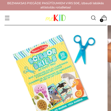
BEZMAKSAS PIEGĀDE PASŪTĪJUMIEM VIRS 50€, izbaudi labākās
attīstošās rotaļlietas!
0