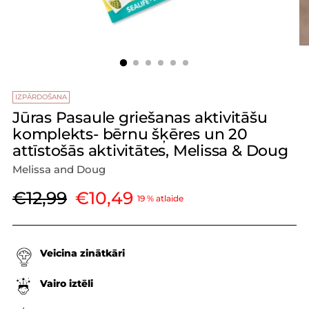
IZPĀRDOŠANA
Jūras Pasaule griešanas aktivitāšu
komplekts- bērnu šķēres un 20
attīstošās aktivitātes, Melissa & Doug
Melissa and Doug
Parastā
€12,99
€10,49
19 % atlaide
cena
Veicina zinātkāri
Vairo iztēli