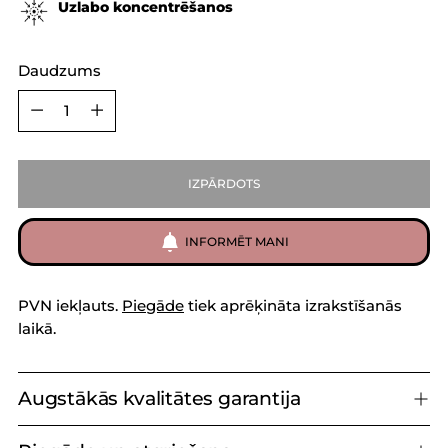
Uzlabo koncentrēšanos
Daudzums
Daudzums
IZPĀRDOTS
INFORMĒT MANI
PVN iekļauts.
Piegāde
tiek aprēķināta izrakstīšanās
laikā.
Augstākās kvalitātes garantija