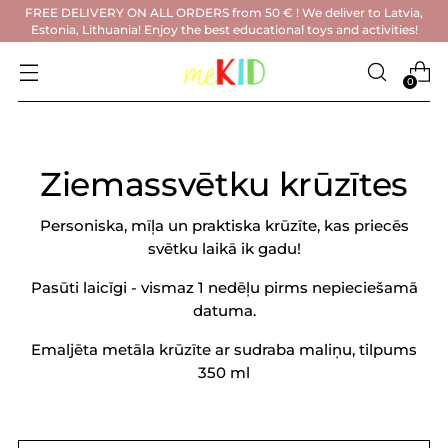
FREE DELIVERY ON ALL ORDERS from 50 € ! We deliver to Latvia,
Estonia, Lithuania! Enjoy the best educational toys and activities!
0
Ziemassvētku krūzītes
Personiska, mīļa un praktiska krūzīte, kas priecēs
svētku laikā ik gadu!
Pasūti laicīgi - vismaz 1 nedēļu pirms nepieciešamā
datuma.
Emaljēta metāla krūzīte ar sudraba maliņu, tilpums
350 ml