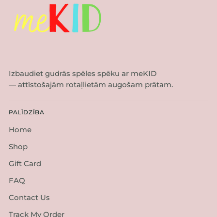
Izbaudiet gudrās spēles spēku ar meKID
— attīstošajām rotaļlietām augošam prātam.
PALĪDZĪBA
Home
Shop
Gift Card
FAQ
Contact Us
Track My Order