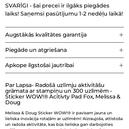
SVARĪGI - šai precei ir ilgāks piegādes
laiks! Saņemsi pasūtījumu 1-2 nedēļu laikā!
Augstākās kvalitātes garantija
Piegāde un atgriešana
Apkope ilgstošai jautrībai
Par Lapsa- Radošā uzlīmju aktivitāšu
Produkta
grāmata ar stampiņu un 300 uzlīmēm -
pievienošana
Sticker WOW!® Acitivty Pad Fox, Melissa &
grozam
Doug
Melissa & Doug Sticker
WOW!® ir pavisam jauna un
lieliska inovācija rotaļām ar uzlīmēm! Aizraujoša, attīstoša
un radoša aktivitāte, kas būs lieliska gan darbojoties