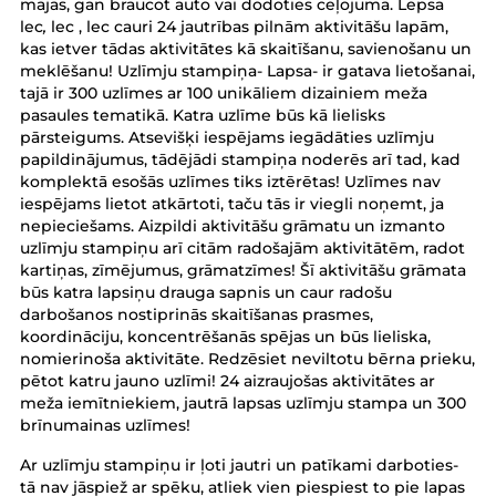
mājās, gan braucot auto vai dodoties ceļojumā. Lepsa
lec
,
lec , lec cauri 24 jautrības pilnām aktivitāšu lapām,
kas ietver tādas aktivitātes kā skaitīšanu, savienošanu un
meklēšanu! Uzlīmju stampiņa- Lapsa
- ir gatava lietošanai,
tajā ir 300 uzlīmes ar 100 unikāliem dizainiem meža
pasaules tematikā. Katra uzlīme būs kā lielisks
pārsteigums. Atsevišķi iespējams iegādāties uzlīmju
papildinājumus, tādējādi stampiņa noderēs arī tad, kad
komplektā esošās uzlīmes tiks iztērētas! Uzlīmes nav
iespējams lietot atkārtoti, taču tās ir viegli noņemt, ja
nepieciešams. Aizpildi aktivitāšu grāmatu un izmanto
uzlīmju stampiņu arī citām radošajām aktivitātēm, radot
kartiņas, zīmējumus, grāmatzīmes! Šī aktivitāšu grāmata
būs katra lapsiņu drauga sapnis un caur radošu
darbošanos nostiprinās skaitīšanas prasmes,
koordināciju, koncentrēšanās spējas un būs lieliska,
nomierinoša aktivitāte. Redzēsiet neviltotu bērna prieku,
pētot katru jauno uzlīmi! 24 aizraujošas aktivitātes ar
meža iemītniekiem, jautrā lapsas uzlīmju stampa un 300
brīnumainas uzlīmes!
Ar uzlīmju stampiņu ir ļoti jautri un patīkami darboties-
tā nav jāspiež ar spēku, atliek vien piespiest to pie lapas