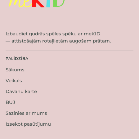
Izbaudiet gudrās spēles spēku ar meKID
— attīstošajām rotaļlietām augošam prātam.
PALĪDZĪBA
Sākums
Veikals
Dāvanu karte
BUJ
Sazinies ar mums
Izsekot pasūtījumu