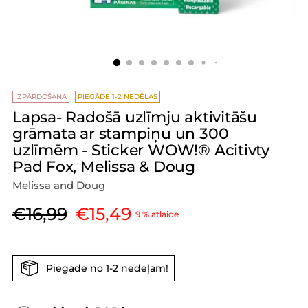
IZPĀRDOŠANA
PIEGĀDE 1-2 NEDĒĻAS
Lapsa- Radošā uzlīmju aktivitāšu
grāmata ar stampiņu un 300
uzlīmēm - Sticker WOW!® Acitivty
Pad Fox, Melissa & Doug
Melissa and Doug
Parastā
€16,99
€15,49
9 % atlaide
cena
Piegāde no 1-2 nedēļām!