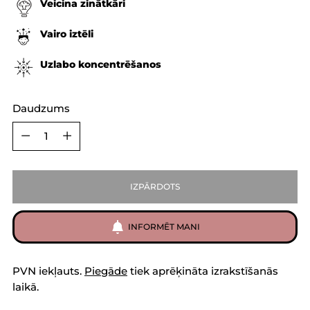
Veicina zinātkāri
Vairo iztēli
Uzlabo koncentrēšanos
Daudzums
Daudzums
IZPĀRDOTS
INFORMĒT MANI
PVN iekļauts.
Piegāde
tiek aprēķināta izrakstīšanās
laikā.