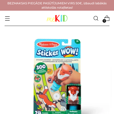
BEZMAKSAS PIEGĀDE PASŪTĪJUMIEM VIRS 50€, izbaudi labākās
attīstošās rotaļlietas!
0