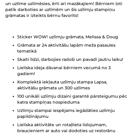
un uzlīme uzlīmēsies, ērti arī mazākajiem! Bērniem ļoti
patīk darboties ar uzlīmēm un šīs uzlīmju stampiņu
grāmatas ir izteikts bērnu favorīts!
Sticker WOW! uzlīmju grāmata, Melissa & Doug
Grāmata ar 24 aktivitāšu lapām meža pasaules
tematikā
Skaiti līdzi, darbojies radoši un pavadi jautru laiku!
Lieliska ideja dāvanai bērniem vecumā no 3
gadiem!
Komplektā iekļauta uzlīmju stampa Lapsa,
aktivitāšu grāmata un 300 uzlīmes
100 unikāli uzlīmju dizaini garantē pārsteigumu pēc
katra stampiņas nospieduma
Uzlīmju stampai iespējams iegādāties uzlīmju
papildinājumu
Lieliska aktivitāte un rotaļlieta lidojumam,
braucieniem ar auto vai dodoties uz restorānu